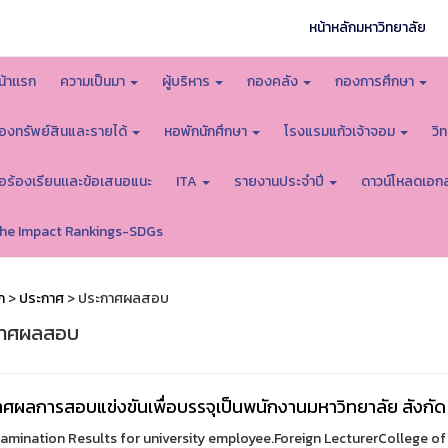
หน้าหลักมหาวิทยาลัย
น้าเเรก
ความเป็นมา
ผู้บริหาร
กองคลัง
กองการศึกษา
องทรัพย์สินและรายได้
หอพักนักศึกษา
โรงแรมแก้วเจ้าจอม
วิ
้อร้องเรียนเเละข้อเสนอแนะ
ITA
รายงานประจำปี
ดาวน์โหลดเอก
he Impact Rankings-SDGs
ก
>
ประกาศ
> ประกาศผลสอบ
กาศผลสอบ
ศผลการสอบแข่งขันเพื่อบรรจุเป็นพนักงานมหาวิทยาลัย สังกัด 
amination Results for university employee.Foreign LecturerCollege of