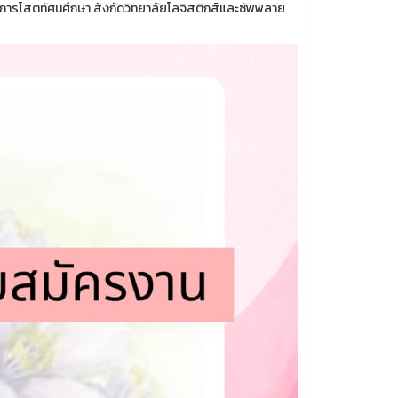
ชาการโสตทัศนศึกษา สังกัดวิทยาลัยโลจิสติกส์และซัพพลาย