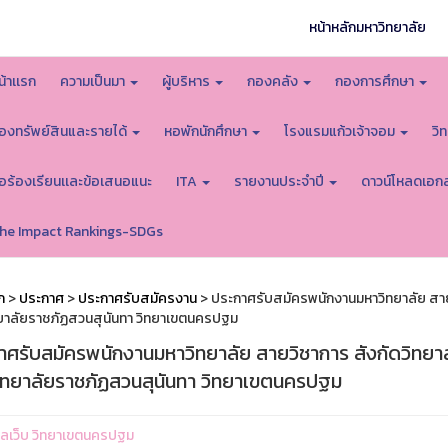
หน้าหลักมหาวิทยาลัย
น้าเเรก
ความเป็นมา
ผู้บริหาร
กองคลัง
กองการศึกษา
องทรัพย์สินและรายได้
หอพักนักศึกษา
โรงแรมแก้วเจ้าจอม
วิ
้อร้องเรียนเเละข้อเสนอแนะ
ITA
รายงานประจำปี
ดาวน์โหลดเอก
he Impact Rankings-SDGs
ก
>
ประกาศ
>
ประกาศรับสมัครงาน
> ประกาศรับสมัครพนักงานมหาวิทยาลัย สาย
ยาลัยราชภัฏสวนสุนันทา วิทยาเขตนครปฐม
าศรับสมัครพนักงานมหาวิทยาลัย สายวิชาการ สังกัดวิทย
ิทยาลัยราชภัฏสวนสุนันทา วิทยาเขตนครปฐม
ูแลเว็บ วิทยาเขตนครปฐม