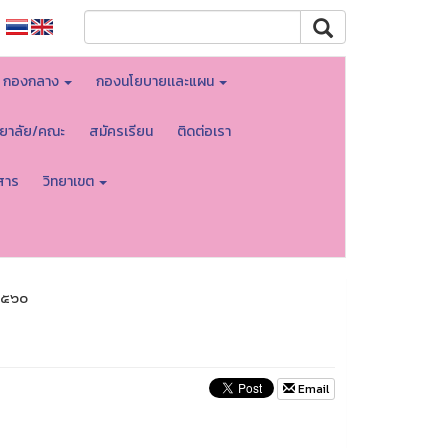
กองกลาง
กองนโยบายเเละแผน
ทยาลัย/คณะ
สมัครเรียน
ติดต่อเรา
สาร
วิทยาเขต
๒๕๖๐
Email