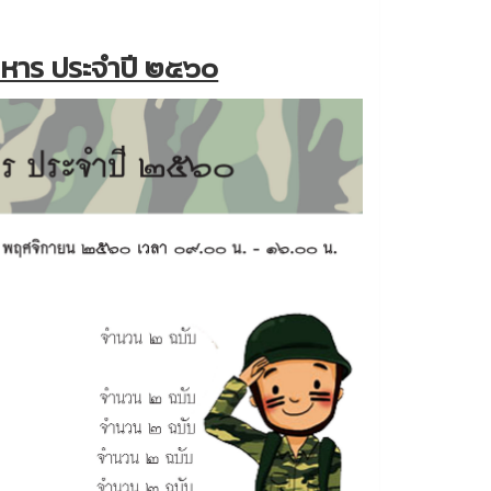
หาร ประจำปี ๒๕๖๐