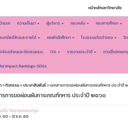
หน้าหลักมหาวิทยาลัย
น้าเเรก
ความเป็นมา
ผู้บริหาร
กองคลัง
กองการศึกษา
องทรัพย์สินและรายได้
หอพักนักศึกษา
โรงแรมแก้วเจ้าจอม
วิ
้อร้องเรียนเเละข้อเสนอแนะ
ITA
รายงานประจำปี
ดาวน์โหลดเอก
he Impact Rankings-SDGs
ก
>
กิจกรรม
>
ประชาสัมพันธ์
> เอกสารการขอผ่อนผันการเกณฑ์ทหาร ประจำปี 
ารการขอผ่อนผันการเกณฑ์ทหาร ประจำปี ๒๕๖๐
ูแลเว็บ วิทยาเขตนครปฐม
. 60 - 31 ธ.ค. 60