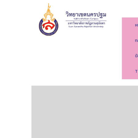
ห
ก
ข
T