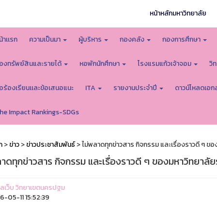
หน้าหลักมหาวิทยาลัย
น้าเเรก
ความเป็นมา
ผู้บริหาร
กองคลัง
กองการศึกษา
องทรัพย์สินและรายได้
หอพักนักศึกษา
โรงแรมแก้วเจ้าจอม
วิ
้อร้องเรียนเเละข้อเสนอแนะ
ITA
รายงานประจำปี
ดาวน์โหลดเอก
he Impact Rankings-SDGs
ก
>
ข่าว
>
ข่าวประชาสัมพันธ์
> ไม่พลาดทุกข่าวสาร กิจกรรม และเรื่องราวดี ๆ 
ลาดทุกข่าวสาร กิจกรรม และเรื่องราวดี ๆ ของมหาวิทยาล
ูแลเว็บ วิทยาเขตนครปฐม
-05-11 15:52:39