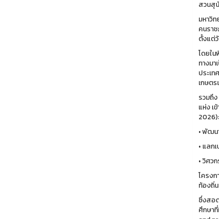
สวนสุนั
มหาวิท
คนราชภ
ตั้งแต
โดยในพ
ทางมาเ
ประเทศ 
เกษตรเ
รวมถึง
แห่ง เ
2026): 
• พัฒนา
• แลกเป
• วิศว
โครงกา
ท้องถิ
ซึ่งสอด
ศึกษาท