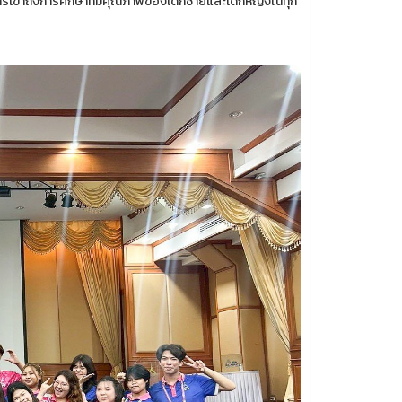
รเข้าถึงการศึกษาที่มีคุณภาพของเด็กชายและเด็กหญิงในทุก