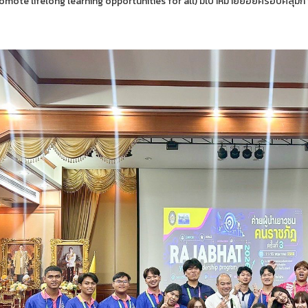
omote lifelong learning opportunities for all) มีเป้าหมายย่อยครอบคลุมกา