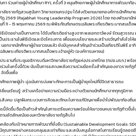
นทา ร่วมค่ายผู้นำนักศึกษา RYL ครั้งที่ 3 หนุนศักยภาพผู้นำนักศึกษาการพัฒนาท้องถ
ยาลัยราชภัฏสวนสุนันทา วิทยาเขตนครปฐม ได้ส่งตัวแทนนายกองค์การนักศึกษาแ
ัฏ 2569 (Rajabhat Young Leadership Program 2026) โดย กองพัฒนานักศึกษา 
่วันที่ 11 - 15 พฤษภาคม 2569 ณ พิพิธภัณฑ์เกษตรเฉลิมพระเกียรติพระบาทสมเด็จพ
ิธีเปิดอย่างเป็นทางการ ได้รับเกียรติอย่างสูงจาก พลเอกดาว์พงษ์ รัตนสุวรรณ
ป็นประธานในพิธีเปิดและปิดโครงการ เพื่อมอบนโยบายและสร้างขวัญกำลังใจให้แก่ต
นอกจากนักศึกษาผู้นำเยาวชนแล้ว ยังมีบุคคลสำคัญเข้าร่วมเป็นเกียรติในพิธี อาท
ฉลิมพระเกียรติพระบาทสมเด็จพระเจ้าอยู่หัว (องค์การมหาชน)
 ประธานที่ประชุมอธิการบดีมหาวิทยาลัยราชภัฏแห่งประเทศไทย (ทปอ.มรภ.) พร้อม
ข้าร่วมในครั้งนี้ด้วย นับเป็นการแสดงพลังความร่วมมือครั้งสำคัญของชาวราชภั
จัดขึ้นเพื่อ
ศักยภาพผู้นำ: มุ่งเน้นการบ่มเพาะทักษะการเป็นผู้นำยุคใหม่ที่มีจิตสาธารณะ
ลี่ยนเรียนรู้: สร้างเครือข่ายความร่วมมือระหว่างตัวแทนนักศึกษาจากทุกภูมิภาค
กรสังคม: ปลูกฝังกระบวนการคิดและทักษะในการแก้ปัญหาเพื่อนำไปพัฒนาท้องถิ่น
รนี้จัดขึ้น ถือเป็นก้าวสำคัญในการเตรียมความพร้อมให้เยาวชนคนราชภัฏก้าวขึ้
่นตามอัตลักษณ์ของมหาวิทยาลัยราชภัฏสืบไป
คล้องกับเป้าหมายการพัฒนาที่ยั่งยืน (Sustainable Development Goals: SDGs) เ
ี่มีคุณภาพอย่างครอบคลุมและเท่าเทียม และสนับสนุนโอกาสในการเรียนรู้ตลอดชี