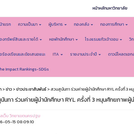
หน้าหลักมหาวิทยาลัย
น้าเเรก
ความเป็นมา
ผู้บริหาร
กองคลัง
กองการศึกษา
องทรัพย์สินและรายได้
หอพักนักศึกษา
โรงแรมแก้วเจ้าจอม
วิ
้อร้องเรียนเเละข้อเสนอแนะ
ITA
รายงานประจำปี
ดาวน์โหลดเอก
he Impact Rankings-SDGs
ก
>
ข่าว
>
ข่าวประชาสัมพันธ์
> สวนสุนันทา ร่วมค่ายผู้นำนักศึกษา RYL ครั้งที่ 3 ห
นันทา ร่วมค่ายผู้นำนักศึกษา RYL ครั้งที่ 3 หนุนศักยภาพผู
ูแลเว็บ วิทยาเขตนครปฐม
6-05-15 08:09:10