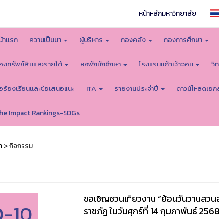
หน้าหลักมหาวิทยาลัย
น้าเเรก
ความเป็นมา
ผู้บริหาร
กองคลัง
กองการศึกษา
องทรัพย์สินและรายได้
หอพักนักศึกษา
โรงแรมแก้วเจ้าจอม
วิ
้อร้องเรียนเเละข้อเสนอแนะ
ITA
รายงานประจำปี
ดาวน์โหลดเอก
he Impact Rankings-SDGs
ก
> กิจกรรม
ขอเชิญชวนเที่ยวงาน “ย้อนวันวานสวนสุ
0-10
ราชภัฏ ในวันศุกร์ที่ 14 กุมภาพันธ์ 256