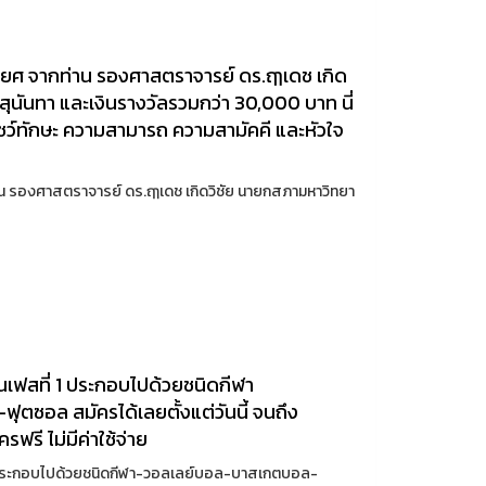
รติยศ จากท่าน รองศาสตราจารย์ ดร.ฤๅเดช เกิด
ุนันทา และเงินรางวัลรวมกว่า 30,000 บาท นี่
ได้โชว์ทักษะ ความสามารถ ความสามัคคี และหัวใจ
ท่าน รองศาสตราจารย์ ดร.ฤๅเดช เกิดวิชัย นายกสภามหาวิทยา
ในเฟสที่ 1 ประกอบไปด้วยชนิดกีฬา
ตซอล สมัครได้เลยตั้งแต่วันนี้ จนถึง
รี ไม่มีค่าใช้จ่าย
่ 1 ประกอบไปด้วยชนิดกีฬา-วอลเลย์บอล-บาสเกตบอล-