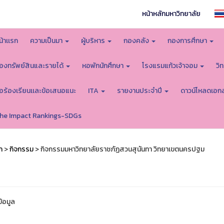
หน้าหลักมหาวิทยาลัย
น้าเเรก
ความเป็นมา
ผู้บริหาร
กองคลัง
กองการศึกษา
องทรัพย์สินและรายได้
หอพักนักศึกษา
โรงแรมแก้วเจ้าจอม
วิ
้อร้องเรียนเเละข้อเสนอแนะ
ITA
รายงานประจำปี
ดาวน์โหลดเอก
he Impact Rankings-SDGs
ก
>
กิจกรรม
> กิจกรรมมหาวิทยาลัยราชภัฏสวนสุนันทา วิทยาเขตนครปฐม
ข้อมูล