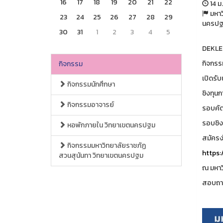
16
17
18
19
20
21
22
14 ม.
มหาว
23
24
25
26
27
28
29
นครปฐ
30
31
1
2
3
4
5
DEKLE
กิจกรร
กิจกรรม
เปิดรั
กิจกรรมนักศึกษา
ชิงทุน
กิจกรรมอาจารย์
รอบคัด
รอบชิง
หอพักภายใน วิทยาเขตนครปฐม
สมัครง
กิจกรรมมหาวิทยาลัยราชภัฏ
https:
สวนสุนันทา วิทยาเขตนครปฐม
ณ มหาว
สอบถาม