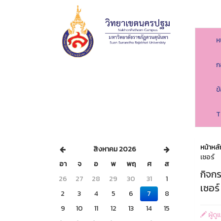
ห
ก
ข
T
หน้าหลั
สิงหาคม 2026
เซอร์
อา
จ
อ
พ
พฤ
ศ
ส
กิจก
26
27
28
29
30
31
1
เซอร์
2
3
4
5
6
7
8
9
10
11
12
13
14
15
ผู้ด