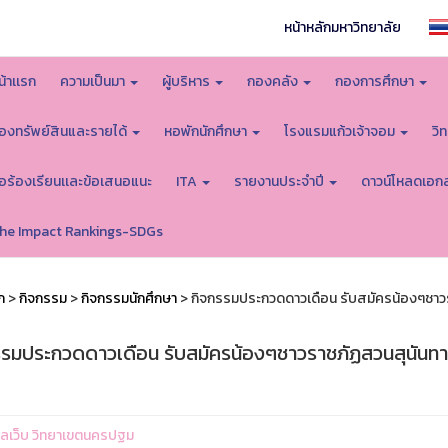
หน้าหลักมหาวิทยาลัย
น้าเเรก
ความเป็นมา
ผู้บริหาร
กองคลัง
กองการศึกษา
องทรัพย์สินและรายได้
หอพักนักศึกษา
โรงแรมแก้วเจ้าจอม
วิ
้อร้องเรียนเเละข้อเสนอแนะ
ITA
รายงานประจำปี
ดาวน์โหลดเอก
he Impact Rankings-SDGs
ก
>
กิจกรรม
>
กิจกรรมนักศึกษา
> กิจกรรมประกวดดาวเดือน รับสมัครน้องๆชาวรา
รรมประกวดดาวเดือน รับสมัครน้องๆชาวราชภัฏสวนสุนันทา 
ูแลเว็บ วิทยาเขตนครปฐม