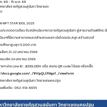
ค. 68 - 15 เม.ย. 68
ิทยาลัยราชภัฏสวนสุนันทา วิทยาเขต
ม
N NPT STAR IDOL 2025
มประกวดดาวเดือน รับสมัครน้องๆชาวราชภัฏสวนสุนันทา สู่สายงานด้านพิธีกร นัก
บน้องๆที่มีความสามารถและกล้าแสดงออก เน้นโดดเด่น สนุก สร้างสรรค์
การศึกษาสูงสุด 5,000 บาท
เลือก 21-22 มกราคม 2568
ชนะเลิศ 24 มกราคม 2568
่ายๆ ผ่าน Line ID : JEDDLOEM หรือ สแกน QR code ได้เลย หรือคลิ๊ก
//docs.google.com/.../1FAIpQLSfWgsf.../viewform
ิทยาลัยราชภัฏสวนสุนันทา วิทยาเขตนครปฐม
เพิ่มเติม : 062-514-6655