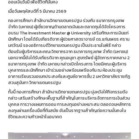
ออมเงินวันนี้ เพื่อชีวิตที่มั่นคง
เมื่อวันพฤหัสบดีที่ 5 มีนาคม 2569
กองการศึกษา สำนักงานวิทยาเขตนครปฐม ร่วมกับ ธนาคารกรุงเทพ
จำกัด (มหาชน) ผู้เชี่ยวชาญด้านตลาดเงินและตลาดทุนได้จัดโครงการ
อบรม The Investment Master @ University เสริมทักษะการเงินแก่
นักศึกษา โดยได้รับเกียรติจาก ผู้ช่วยศาสตราจารย์ ดร.แก่นเพชร ศราน
นทวัฒน์ รองอธิการบดีวิทยาเขตนครปฐม เป็นประธานในพิธี กล่าว
ต้อนรับผู้บริหารและคณะวิทยากรจาก ธนาคารกรุงเทพ จำกัด (มหาชน)
นอกจากนี้ยังได้รับเกียรติจาก คุณอนุชา สุขทรัพย์ ผู้จัดการภาคกลาง 2
ธนาคารกรุงเทพ จำกัด มหาชน กล่าวเปิดโครงการ โดยมีคณะผู้บริหาร
บุคลากรและนักศึกษา เข้าร่วมอย่างพร้อมเพรียงกัน ณ ห้องประชุม
อาคารเรียนรวมอเนกประสงค์และศูนย์อาหารชั้น 2 มหาวิทยาลัยราชภัฏ
สวนสุนันทา วิทยาเขตนครปฐม
ทั้งนี้ กองการศึกษา สำนักงานวิทยาเขตนครปฐม มุ่งหวังให้กิจกรรมดัง
กล่าว เสริมสร้างทักษะพื้นฐานที่สำคัญในการบริหารจัดการการเงินส่วน
บุคคล การวางแผนการออม การลงทุนอย่างเหมาะสม ตลอดจนหลักการ
ลงทุนผ่านเครื่องมือที่ทันสมัย อันเป็นรากฐานสำคัญต่อความมั่นคงใน
ชีวิตและความก้าวหน้าในอนาคต