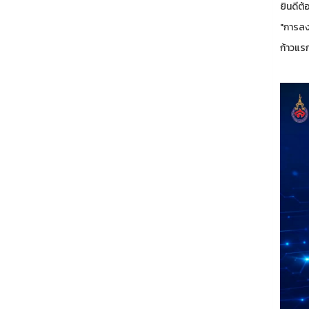
ยินดีต
"การลงท
ก้าวแร