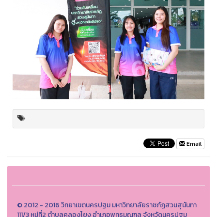
Email
© 2012 - 2016 วิทยาเขตนครปฐม มหาวิทยาลัยราชภัฏสวนสุนันทา
111/3 หมู่ที่2 ตำบลคลองโยง อำเภอพุทธมณฑล จังหวัดนครปฐม