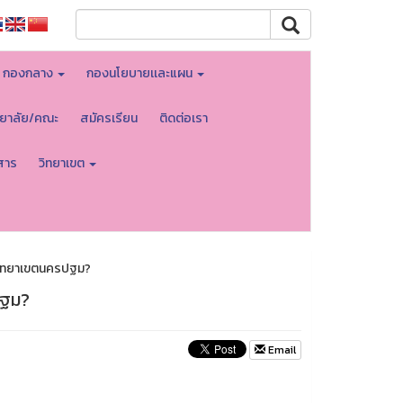
กองกลาง
กองนโยบายเเละแผน
ทยาลัย/คณะ
สมัครเรียน
ติดต่อเรา
สาร
วิทยาเขต
 วิทยาเขตนครปฐม?
ปฐม?
Email