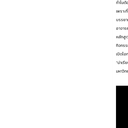
ทำไมต้
เพราะท
บรรยากา
อาจารย
หลักสู
กิจกรร
เปิดโอ
“น่าเรี
มหาวิท