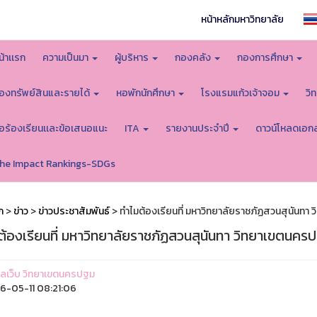
หน้าหลักมหาวิทยาลัย
น้าเเรก
ความเป็นมา
ผู้บริหาร
กองคลัง
กองการศึกษา
องทรัพย์สินและรายได้
หอพักนักศึกษา
โรงแรมแก้วเจ้าจอม
วิ
้อร้องเรียนเเละข้อเสนอแนะ
ITA
รายงานประจำปี
ดาวน์โหลดเอก
he Impact Rankings-SDGs
ก
>
ข่าว
>
ข่าวประชาสัมพันธ์
> ทำไมต้องเรียนที่ มหาวิทยาลัยราชภัฏสวนสุนันทา
ต้องเรียนที่ มหาวิทยาลัยราชภัฏสวนสุนันทา วิทยาเขตนคร
ูแลเว็บ วิทยาเขตนครปฐม
-05-11 08:21:06