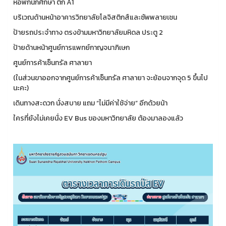
หอพักนักศึกษา ตึก A1
บริเวณด้านหน้าอาคารวิทยาลัยโลจิสติกส์และซัพพลายเชน
ป้ายรถประจำทาง ตรงข้ามมหาวิทยาลัยมหิดล ประตู 2
ป้ายด้านหน้าศูนย์การแพทย์กาญจนาภิเษก
ศูนย์การค้าเซ็นทรัล ศาลายา
(ในส่วนขาออกจากศูนย์การค้าเซ็นทรัล ศาลายา จะย้อนจากจุด 5 ขึ้นไป
นะคะ)
เดินทางสะดวก นั่งสบาย แถม “ไม่มีค่าใช้จ่าย” อีกด้วยน้า
ใครที่ยังไม่เคยนั่ง EV Bus ของมหาวิทยาลัย ต้องมาลองแล้ว