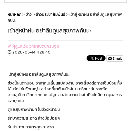
หน้าหลัก
>
ข่าว
>
ข่าวประชาสัมพันธ์
> เข้าสู่หน้าฝน อย่าลืมดูแลสุขภาพ
กันนะ
เข้าสู่หน้าฝน อย่าลืมดูแลสุขภาพกันนะ
ผู้ดูแลเว็บ วิทยาเขตนครปฐม
2026-05-14 11:28:40
Email
เข้าสู่หน้าฝน อย่าลืมดูแลสุขภาพกันนะ
ช่วงนี้ฝนตกบ่อย อากาศเปลี่ยนแปลงง่าย อาจเสี่ยงต่อการเจ็บป่วย ทั้ง
ไข้หวัด ไข้หวัดใหญ่ และโรคที่มากับหน้าฝน มหาวิทยาลัยราชภัฏ
สวนสุนันทา วิทยาเขตนครปฐม ขอส่งความห่วงใยถึงนักศึกษา บุคลากร
และทุกคน
ดูแลสุขภาพง่ายๆ ในช่วงหน้าฝน
รักษาความสะอาด ล้างมือบ่อยๆ
รับประทานอาหารสุก สะอาด