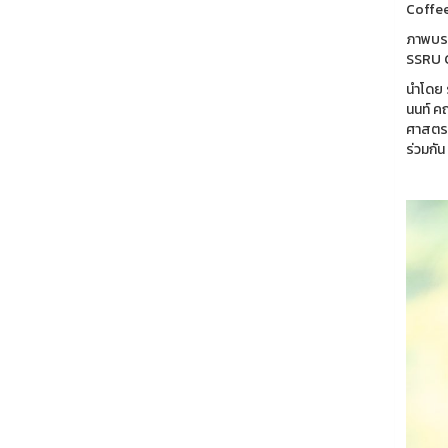
Coffee
ภาพบรร
SSRU C
นำโดย 
นนท์ ค
ศาสตรา
ร่วมกั