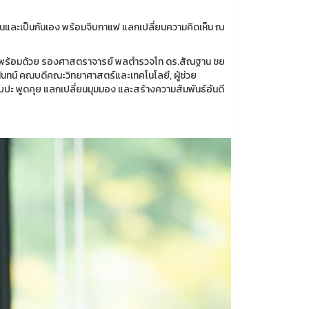
และเป็นกันเอง พร้อมจิบกาแฟ แลกเปลี่ยนความคิดเห็น ณ
า พร้อมด้วย รองศาสตราจารย์ พลตำรวจโท ดร.สัณฐาน ชย
นทน์ คณบดีคณะวิทยาศาสตร์และเทคโนโลยี, ผู้ช่วย
บปะ พูดคุย แลกเปลี่ยนมุมมอง และสร้างความสัมพันธ์อันดี