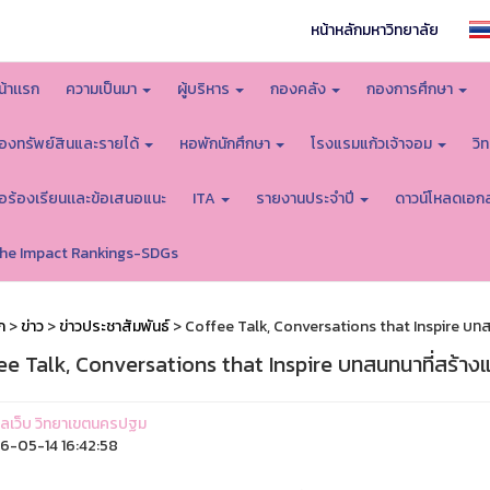
หน้าหลักมหาวิทยาลัย
น้าเเรก
ความเป็นมา
ผู้บริหาร
กองคลัง
กองการศึกษา
องทรัพย์สินและรายได้
หอพักนักศึกษา
โรงแรมแก้วเจ้าจอม
วิ
้อร้องเรียนเเละข้อเสนอแนะ
ITA
รายงานประจำปี
ดาวน์โหลดเอก
he Impact Rankings-SDGs
ก
>
ข่าว
>
ข่าวประชาสัมพันธ์
> Coffee Talk, Conversations that Inspire บทส
ee Talk, Conversations that Inspire บทสนทนาที่สร้าง
ูแลเว็บ วิทยาเขตนครปฐม
-05-14 16:42:58