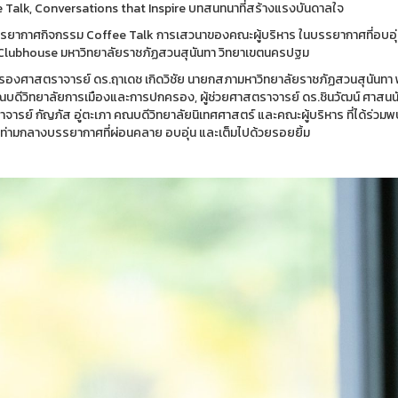
 Talk, Conversations that Inspire บทสนทนาที่สร้างแรงบันดาลใจ
ยากาศกิจกรรม Coffee Talk การเสวนาของคณะผู้บริหาร ในบรรยากาศที่อบอุ่น
lubhouse มหาวิทยาลัยราชภัฏสวนสุนันทา วิทยาเขตนครปฐม
รองศาสตราจารย์ ดร.ฤาเดช เกิดวิชัย นายกสภามหาวิทยาลัยราชภัฏสวนสุนันท
ณบดีวิทยาลัยการเมืองและการปกครอง, ผู้ช่วยศาสตราจารย์ ดร.ชินวัฒน์ ศาสนนั
จารย์ กัญภัส อู่ตะเภา คณบดีวิทยาลัยนิเทศศาสตร์ และคณะผู้บริหาร ที่ได้ร่วมพ
น ท่ามกลางบรรยากาศที่ผ่อนคลาย อบอุ่น และเต็มไปด้วยรอยยิ้ม