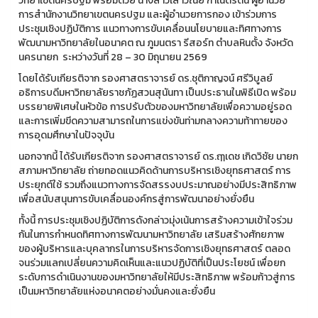
วิทยาเขตนครปฐม พร้อมด้วย นางสาวเสาวณีย์ กำเนิดรัตน์ ผู้อำนวย
การสำนักงานวิทยาเขตนครปฐม และผู้อำนวยการกอง เข้าร่วมการ
ประชุมเชิงปฏิบัติการ แนวทางการขับเคลื่อนนโยบายและทิศทางการ
พัฒนามหาวิทยาลัยในอนาคต ณ ภูมนตรา รีสอร์ท ตำบลหินตั้ง จังหวัด
นครนายก ระหว่างวันที่ 28 – 30 มิถุนายน 2569
โดยได้รับเกียรติจาก รองศาสตราจารย์ ดร.ชุติกาญจน์ ศรีวิบูลย์
อธิการบดีมหาวิทยาลัยราชภัฏสวนสุนันทา เป็นประธานในพิธีเปิด พร้อม
บรรยายพิเศษในหัวข้อ การปรับตัวของมหาวิทยาลัยเพื่อความอยู่รอด
และการเพิ่มขีดความสามารถในการแข่งขันท่ามกลางความท้าทายของ
การอุดมศึกษาในปัจจุบัน
นอกจากนี้ ได้รับเกียรติจาก รองศาสตราจารย์ ดร.ฤๅเดช เกิดวิชัย นายก
สภามหาวิทยาลัย ถ่ายทอดแนวคิดด้านการบริหารเชิงยุทธศาสตร์ การ
ประยุกต์ใช้ รวมถึงแนวทางการจัดสรรงบประมาณอย่างมีประสิทธิภาพ
เพื่อสนับสนุนการขับเคลื่อนองค์กรสู่การพัฒนาอย่างยั่งยืน
ทั้งนี้ การประชุมเชิงปฏิบัติการดังกล่าวมุ่งเน้นการสร้างความเข้าใจร่วม
กันในการกำหนดทิศทางการพัฒนามหาวิทยาลัย เสริมสร้างศักยภาพ
ของผู้บริหารและบุคลากรในการบริหารจัดการเชิงยุทธศาสตร์ ตลอด
จนร่วมแลกเปลี่ยนความคิดเห็นและแนวปฏิบัติที่เป็นประโยชน์ เพื่อยก
ระดับการดำเนินงานของมหาวิทยาลัยให้มีประสิทธิภาพ พร้อมก้าวสู่การ
เป็นมหาวิทยาลัยแห่งอนาคตอย่างมั่นคงและยั่งยืน