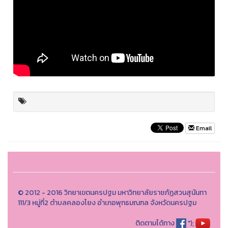
Email
© 2012 - 2016 วิทยาเขตนครปฐม มหาวิทยาลัยราชภัฏสวนสุนันทา
111/3 หมู่ที่2 ตำบลคลองโยง อำเภอพุทธมณฑล จังหวัดนครปฐม
ติดตามได้ทาง
");