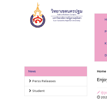
H
P
K
D
News
Home
Enjo
Perss Releases
Student
ผู้ด
2026