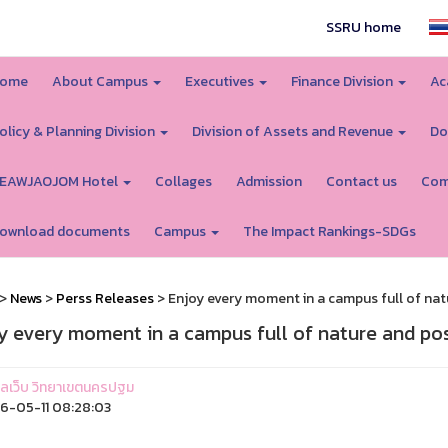
SSRU home
ome
About Campus
Executives
Finance Division
Ac
olicy & Planning Division
Division of Assets and Revenue
Do
EAWJAOJOM Hotel
Collages
Admission
Contact us
Com
ownload documents
Campus
The Impact Rankings-SDGs
>
News
>
Perss Releases
> Enjoy every moment in a campus full of natu
y every moment in a campus full of nature and posi
ูแลเว็บ วิทยาเขตนครปฐม
-05-11 08:28:03