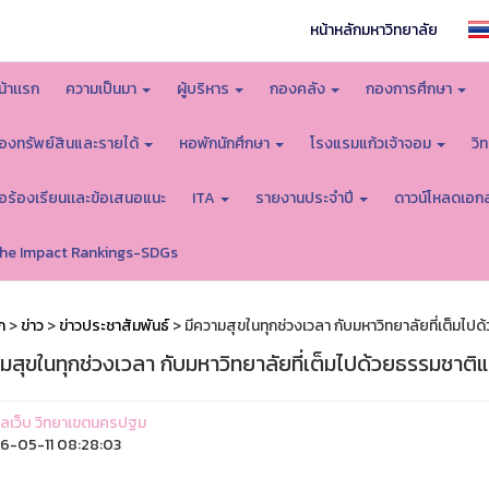
หน้าหลักมหาวิทยาลัย
น้าเเรก
ความเป็นมา
ผู้บริหาร
กองคลัง
กองการศึกษา
องทรัพย์สินและรายได้
หอพักนักศึกษา
โรงแรมแก้วเจ้าจอม
วิ
้อร้องเรียนเเละข้อเสนอแนะ
ITA
รายงานประจำปี
ดาวน์โหลดเอก
he Impact Rankings-SDGs
ก
>
ข่าว
>
ข่าวประชาสัมพันธ์
> มีความสุขในทุกช่วงเวลา กับมหาวิทยาลัยที่เต็มไ
ามสุขในทุกช่วงเวลา กับมหาวิทยาลัยที่เต็มไปด้วยธรรมชาต
ูแลเว็บ วิทยาเขตนครปฐม
-05-11 08:28:03