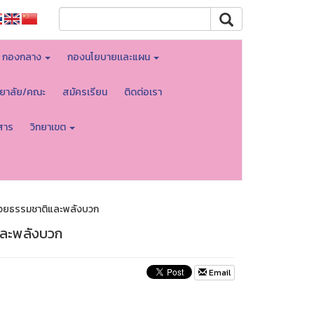
กองกลาง
กองนโยบายเเละแผน
ทยาลัย/คณะ
สมัครเรียน
ติดต่อเรา
สาร
วิทยาเขต
ปด้วยธรรมชาติและพลังบวก
ิและพลังบวก
Email